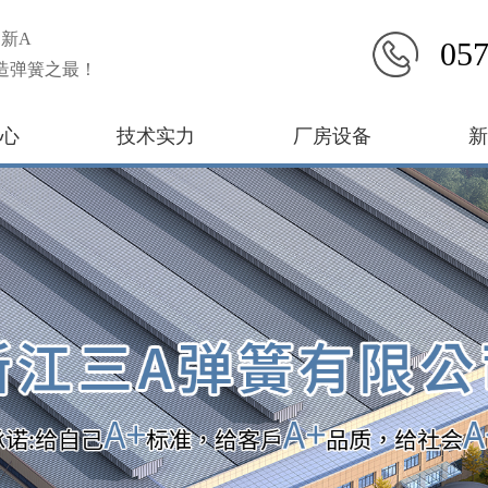
新A
057
造弹簧之最！
心
技术实力
厂房设备