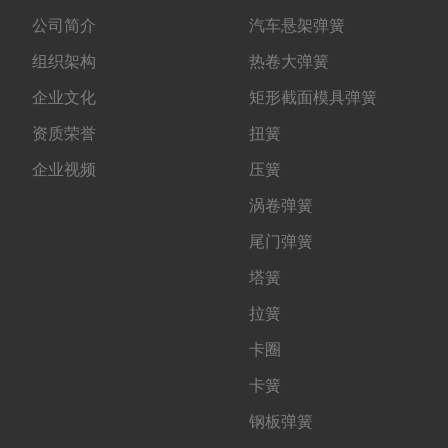
公司简介
汽车悬架弹簧
组织架构
热卷大弹簧
企业文化
矩形截面模具弹簧
资质荣誉
扭簧
企业视频
压簧
涡卷弹簧
尾门弹簧
塔簧
拉簧
卡圈
卡簧
钢板弹簧