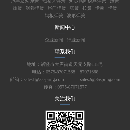
汽车悬架弹簧
热卷大弹簧
矩形截面模具弹簧
扭簧
压簧
涡卷弹簧
尾门弹簧
塔簧
拉簧
卡圈
卡簧
钢板弹簧
波形弹簧
新闻中心
企业新闻
行业新闻
联系我们
地址：诸暨市大唐街道天元支路118号
电话：0575-87071568 87071668
邮箱：sales1@3aspring.com
sales2@3aspring.com
传真：0575-87071577
关注我们