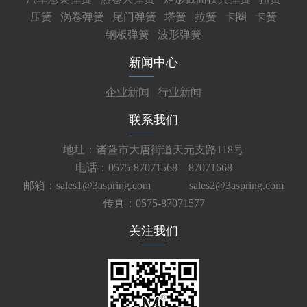
压簧
涡卷弹簧
尾门弹簧
塔簧
拉簧
卡圈
卡簧
钢板弹簧
波形弹簧
新闻中心
企业新闻
行业新闻
联系我们
地址：诸暨市大唐街道天元支路118号
电话：0575-87071568 87071668
邮箱：sales1@3aspring.com
sales2@3aspring.com
传真：0575-87071577
关注我们