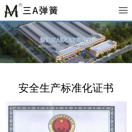
安全生产标准化证书