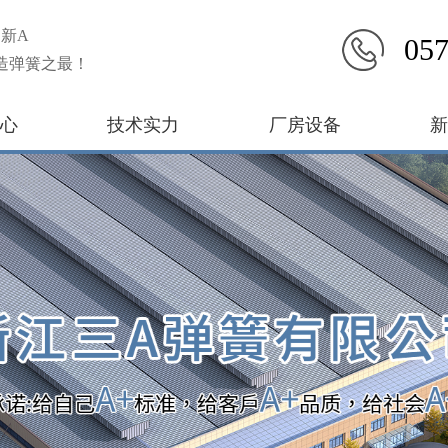
新A
057
造弹簧之最！
心
技术实力
厂房设备