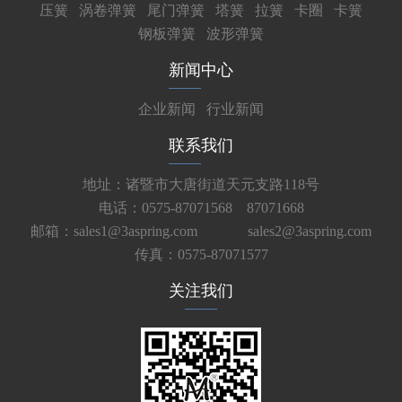
压簧
涡卷弹簧
尾门弹簧
塔簧
拉簧
卡圈
卡簧
钢板弹簧
波形弹簧
新闻中心
企业新闻
行业新闻
联系我们
地址：诸暨市大唐街道天元支路118号
电话：0575-87071568 87071668
邮箱：sales1@3aspring.com
sales2@3aspring.com
传真：0575-87071577
关注我们