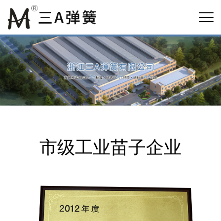
市级工业苗子企业