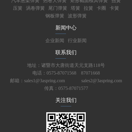
汽车悬架弹簧
热卷大弹簧
矩形截面模具弹簧
扭簧
压簧
涡卷弹簧
尾门弹簧
塔簧
拉簧
卡圈
卡簧
钢板弹簧
波形弹簧
新闻中心
企业新闻
行业新闻
联系我们
地址：诸暨市大唐街道天元支路118号
电话：0575-87071568 87071668
邮箱：sales1@3aspring.com
sales2@3aspring.com
传真：0575-87071577
关注我们