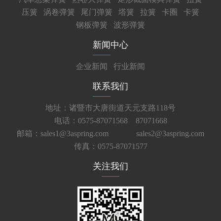
压簧
涡卷弹簧
尾门弹簧
塔簧
拉簧
卡圈
卡簧
钢板弹簧
波形弹簧
新闻中心
企业新闻
行业新闻
联系我们
地址：诸暨市大唐街道天元支路118号
电话：0575-87071568 87071668
邮箱：sales1@3aspring.com
sales2@3aspring.com
传真：0575-87071577
关注我们