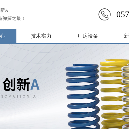
新A
057
造弹簧之最！
心
技术实力
厂房设备