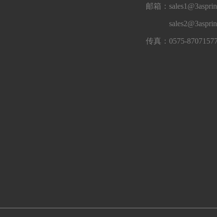
邮箱：sales1@3asprin
sales2@3aspri
传真：0575-8707157