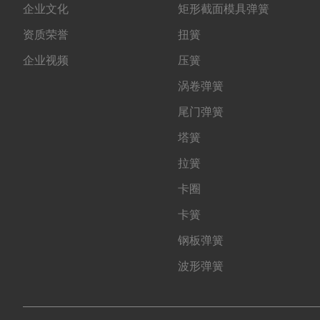
企业文化
矩形截面模具弹簧
资质荣誉
扭簧
企业视频
压簧
涡卷弹簧
尾门弹簧
塔簧
拉簧
卡圈
卡簧
钢板弹簧
波形弹簧