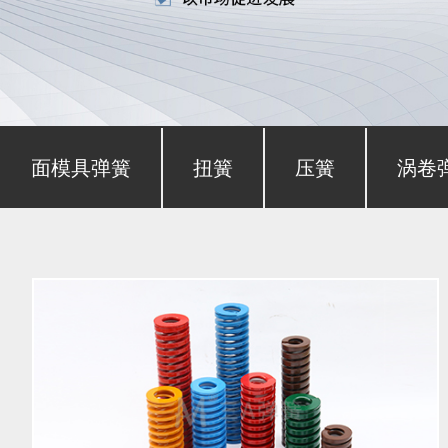
形截面模具弹簧
扭簧
压簧
涡卷