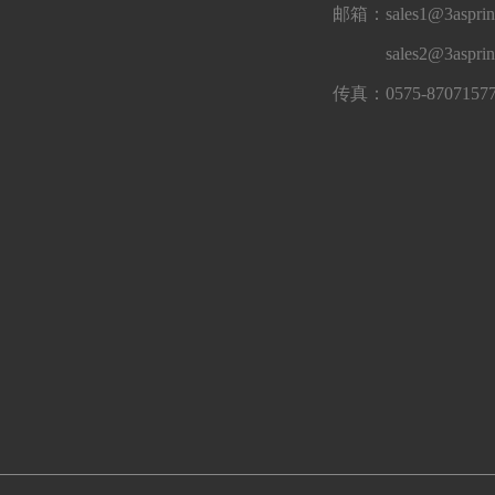
邮箱：sales1@3asprin
sales2@3aspri
传真：0575-8707157