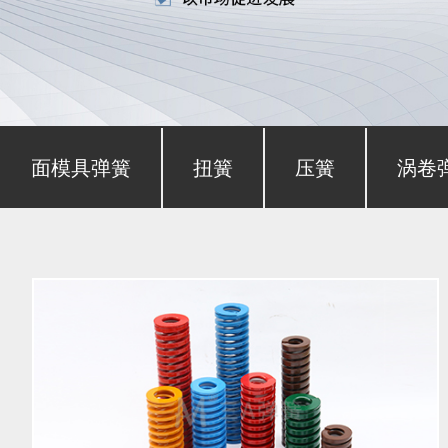
形截面模具弹簧
扭簧
压簧
涡卷