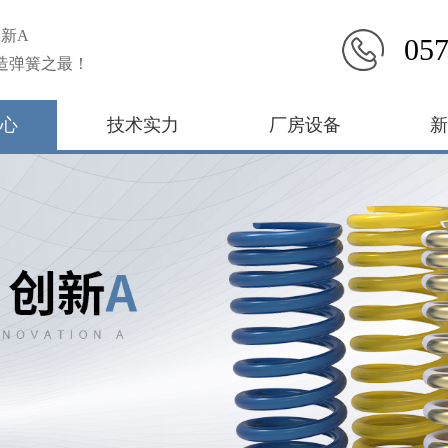
新A
057
造弹簧之最！
心
技术实力
厂房设备