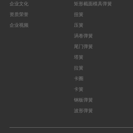
企业文化
矩形截面模具弹簧
资质荣誉
扭簧
企业视频
压簧
涡卷弹簧
尾门弹簧
塔簧
拉簧
卡圈
卡簧
钢板弹簧
波形弹簧