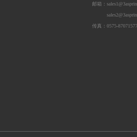
邮箱：sales1@3asprin
sales2@3aspri
传真：0575-8707157