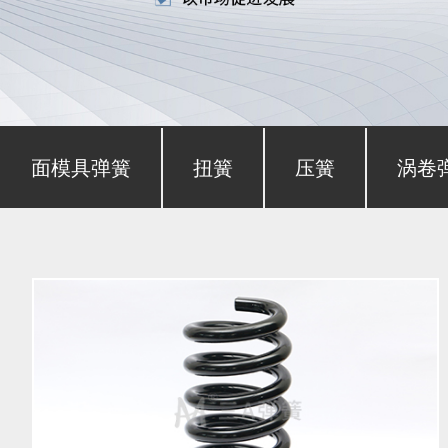
形截面模具弹簧
扭簧
压簧
涡卷