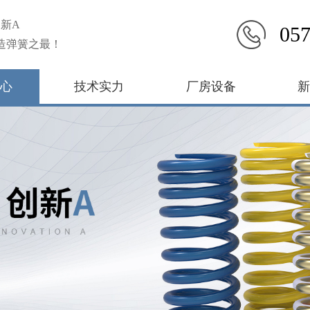
新A
057
造弹簧之最！
心
技术实力
厂房设备