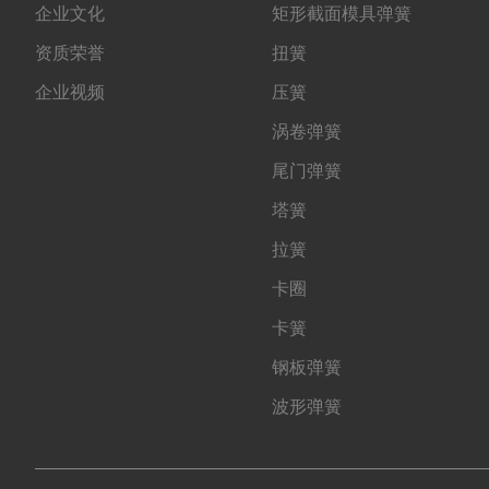
企业文化
矩形截面模具弹簧
资质荣誉
扭簧
企业视频
压簧
涡卷弹簧
尾门弹簧
塔簧
拉簧
卡圈
卡簧
钢板弹簧
波形弹簧