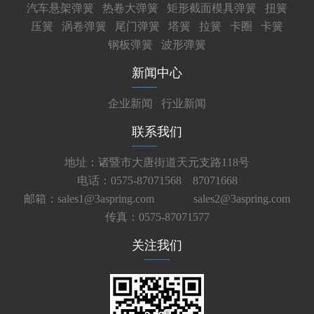
汽车悬架弹簧
热卷大弹簧
矩形截面模具弹簧
扭簧
压簧
涡卷弹簧
尾门弹簧
塔簧
拉簧
卡圈
卡簧
钢板弹簧
波形弹簧
新闻中心
企业新闻
行业新闻
联系我们
地址：诸暨市大唐街道天元支路118号
电话：0575-87071568 87071668
邮箱：sales1@3aspring.com
sales2@3aspring.com
传真：0575-87071577
关注我们