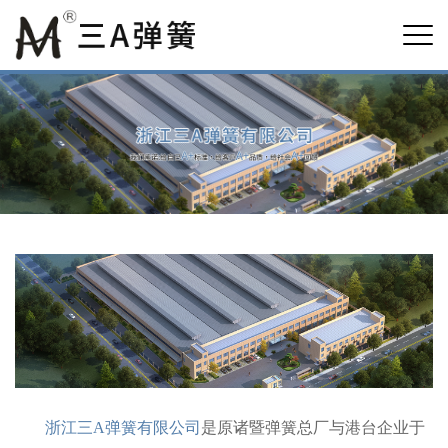
浙江三A弹簧有限公司
是原诸暨弹簧总厂与港台企业于