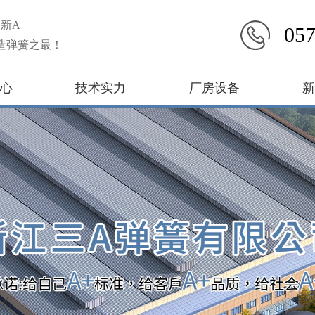
新A
057
造弹簧之最！
心
技术实力
厂房设备