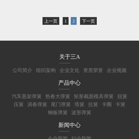
上一页
1
2
下一页
关于三A
公司简介
组织架构
企业文化
资质荣誉
企业视频
产品中心
汽车悬架弹簧
热卷大弹簧
矩形截面模具弹簧
扭簧
压簧
涡卷弹簧
尾门弹簧
塔簧
拉簧
卡圈
卡簧
钢板弹簧
波形弹簧
新闻中心
企业新闻
行业新闻