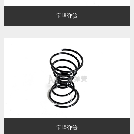
宝塔弹簧
宝塔弹簧