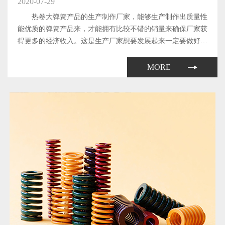
2020-07-29
热卷大弹簧产品的生产制作厂家，能够生产制作出质量性
能优质的弹簧产品来，才能拥有比较不错的销量来确保厂家获
得更多的经济收入。这是生产厂家想要发展起来一定要做好的
工作了。那么，厂家生产制作出来的热卷大弹簧产品所具备的
质量和性能都与哪些因素有关系呢?下面本文就来简单地介绍
MORE
一下。