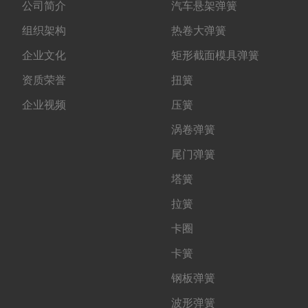
公司简介
汽车悬架弹簧
组织架构
热卷大弹簧
企业文化
矩形截面模具弹簧
资质荣誉
扭簧
企业视频
压簧
涡卷弹簧
尾门弹簧
塔簧
拉簧
卡圈
卡簧
钢板弹簧
波形弹簧