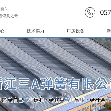
新A
057
造弹簧之最！
心
技术实力
厂房设备