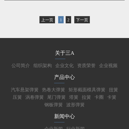
上一页
1
2
下一页
关于三A
公司简介
组织架构
企业文化
资质荣誉
企业视频
产品中心
汽车悬架弹簧
热卷大弹簧
矩形截面模具弹簧
扭簧
压簧
涡卷弹簧
尾门弹簧
塔簧
拉簧
卡圈
卡簧
钢板弹簧
波形弹簧
新闻中心
企业新闻
行业新闻