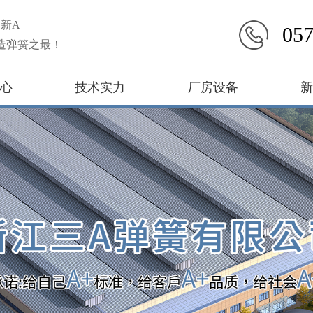
新A
057
造弹簧之最！
心
技术实力
厂房设备