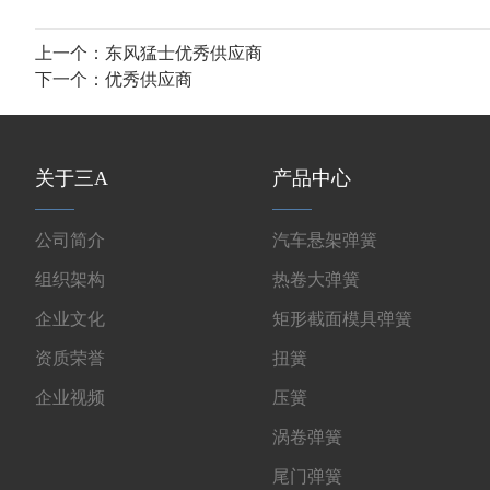
上一个：
东风猛士优秀供应商
下一个：
优秀供应商
关于三A
产品中心
公司简介
汽车悬架弹簧
组织架构
热卷大弹簧
企业文化
矩形截面模具弹簧
资质荣誉
扭簧
企业视频
压簧
涡卷弹簧
尾门弹簧