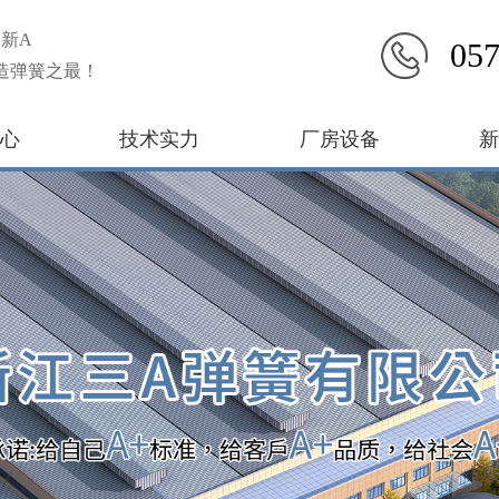
新A
057
造弹簧之最！
心
技术实力
厂房设备