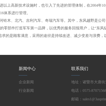
高新技术设施时，也引入了先进的管理体制，在2004年10月通过了德
016体系进行管理。
铃木、北汽、吉利汽车、奇瑞汽车等。其中，东风越野是公司于20
的零部件打造军车第一品牌，以优秀的服务回报用户，让“东风
业追求的是顾客满意，采用的途径是持续改进、减少变差与浪费，
新闻中心
联系我们
企业新闻
地址：诸暨市大唐街道
行业新闻
电话：0575-87071568
邮箱：sales1@3asprin