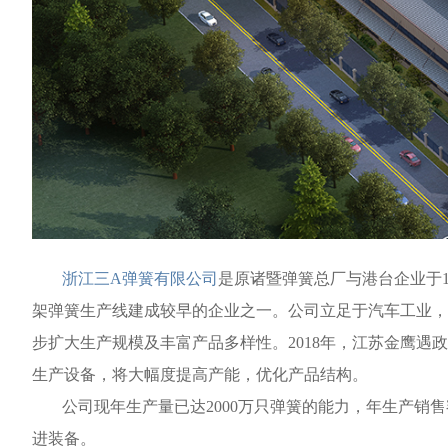
浙江三A弹簧有限公司
是原诸暨弹簧总厂与港台企业于1
架弹簧生产线建成较早的企业之一。公司立足于汽车工业，经
步扩大生产规模及丰富产品多样性。2018年，江苏金鹰遇
生产设备，将大幅度提高产能，优化产品结构。
公司现年生产量已达2000万只弹簧的能力，年生产销售
进装备。