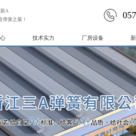
新A
057
造弹簧之最！
心
技术实力
厂房设备