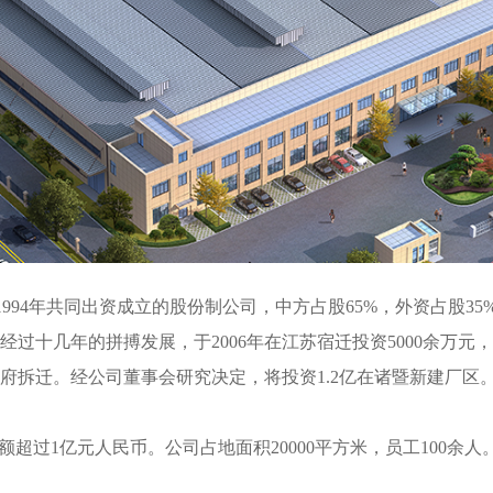
994年共同出资成立的股份制公司，中方占股65%，外资占股3
过十几年的拼搏发展，于2006年在江苏宿迁投资5000余万
政府拆迁。经公司董事会研究决定，将投资1.2亿在诸暨新建厂区
额超过1亿元人民币。公司占地面积20000平方米，员工100