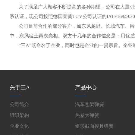
为了满足广大顾客不断提高的各种期望，公司在大量引进以上
系认证，现公司按照德国莱茵TUV公司认证的IATF16949:2
公司目前合作的部分客户，如东风越野、长城汽车、昌河
中，东风猛士再次亮相。双方十几年的合作信念是：用优质
“三A”既命名于企业，同时也是企业的一贯宗旨。企
关于三A
产品中心
公司简介
汽车悬架弹簧
组织架构
热卷大弹簧
企业文化
矩形截面模具弹簧