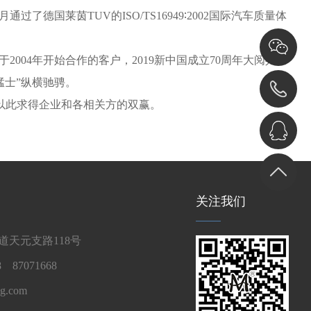
国莱茵TUV的ISO/TS16949∶2002国际汽车质量体
04年开始合作的客户，2019新中国成立70周年大阅兵
猛士”纵横驰骋。
以此求得企业和各相关方的双赢。
关注我们
天元支路118号
 87071668
g.com