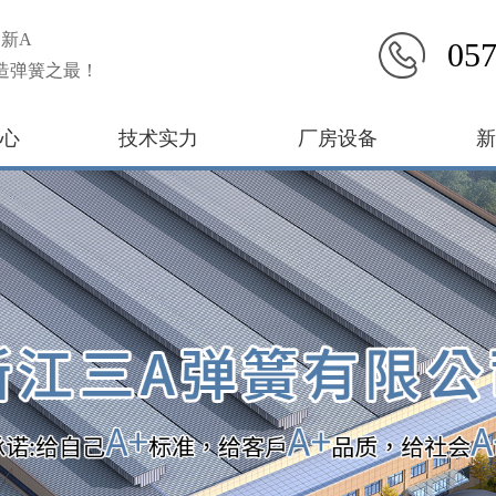
新A
057
造弹簧之最！
心
技术实力
厂房设备