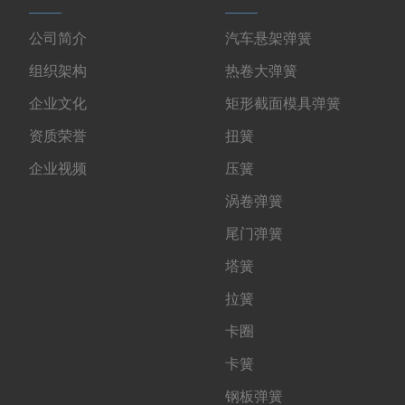
公司简介
汽车悬架弹簧
组织架构
热卷大弹簧
企业文化
矩形截面模具弹簧
资质荣誉
扭簧
企业视频
压簧
涡卷弹簧
尾门弹簧
塔簧
拉簧
卡圈
卡簧
钢板弹簧