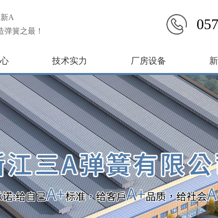
新A
057
造弹簧之最！
心
技术实力
厂房设备