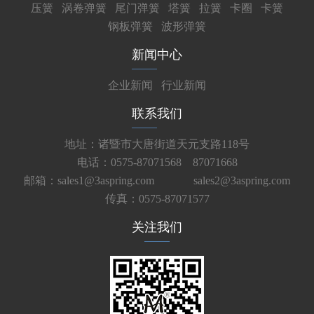
压簧
涡卷弹簧
尾门弹簧
塔簧
拉簧
卡圈
卡簧
钢板弹簧
波形弹簧
新闻中心
企业新闻
行业新闻
联系我们
地址：诸暨市大唐街道天元支路118号
电话：0575-87071568 87071668
邮箱：sales1@3aspring.com
sales2@3aspring.com
传真：0575-87071577
关注我们