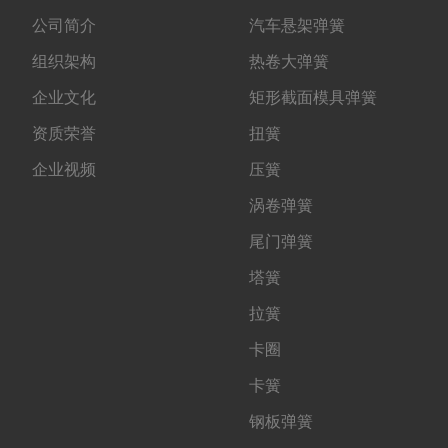
公司简介
汽车悬架弹簧
组织架构
热卷大弹簧
企业文化
矩形截面模具弹簧
资质荣誉
扭簧
企业视频
压簧
涡卷弹簧
尾门弹簧
塔簧
拉簧
卡圈
卡簧
钢板弹簧