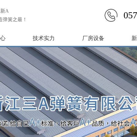
新A
057
造弹簧之最！
心
技术实力
厂房设备