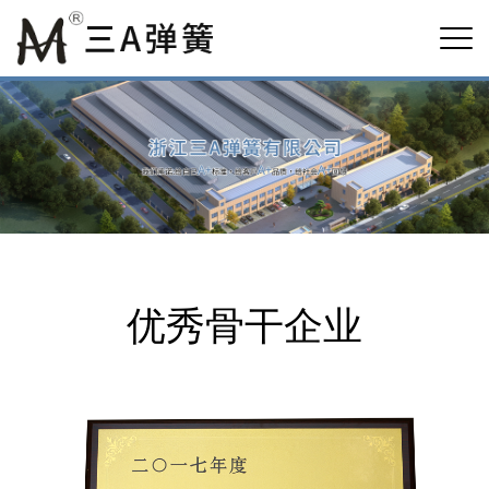
优秀骨干企业