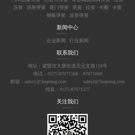
压簧
涡卷弹簧
尾门弹簧
塔簧
拉簧
卡圈
卡簧
钢板弹簧
波形弹簧
新闻中心
企业新闻
行业新闻
联系我们
地址：诸暨市大唐街道天元支路118号
电话：0575-87071568 87071668
邮箱：sales1@3aspring.com
sales2@3aspring.com
传真：0575-87071577
关注我们