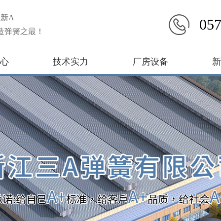
新A
057
造弹簧之最！
心
技术实力
厂房设备