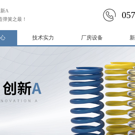
新A
057
造弹簧之最！
心
技术实力
厂房设备