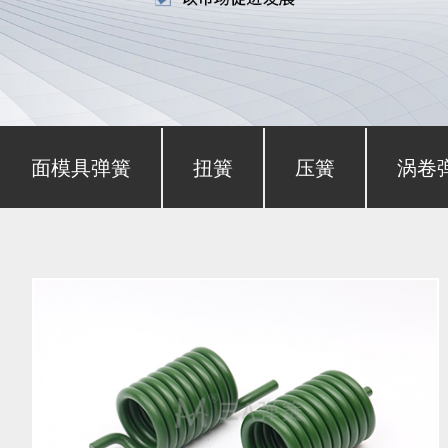
形截面模具弹簧
扭簧
压簧
涡卷