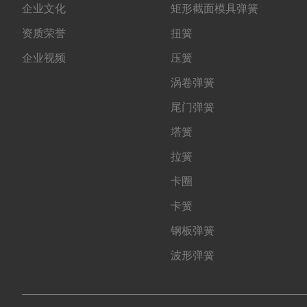
企业文化
矩形截面模具弹簧
资质荣誉
扭簧
企业视频
压簧
涡卷弹簧
尾门弹簧
塔簧
拉簧
卡圈
卡簧
钢板弹簧
波形弹簧