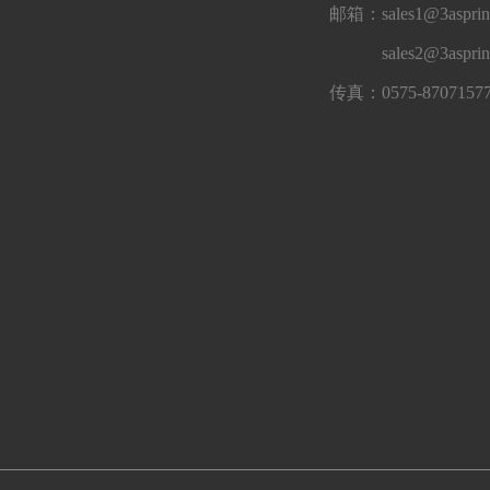
邮箱：sales1@3asprin
sales2@3aspri
传真：0575-8707157