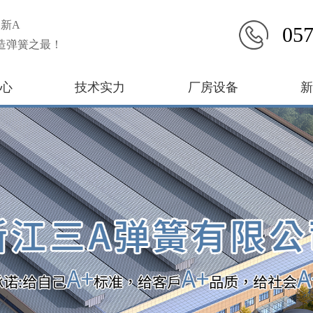
新A
057
造弹簧之最！
心
技术实力
厂房设备