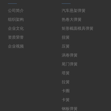
公司简介
汽车悬架弹簧
组织架构
热卷大弹簧
企业文化
矩形截面模具弹簧
资质荣誉
扭簧
企业视频
压簧
涡卷弹簧
尾门弹簧
塔簧
拉簧
卡圈
卡簧
钢板弹簧