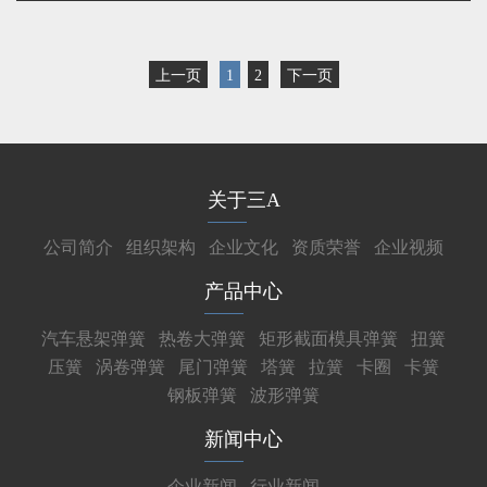
上一页
1
2
下一页
关于三A
公司简介
组织架构
企业文化
资质荣誉
企业视频
产品中心
汽车悬架弹簧
热卷大弹簧
矩形截面模具弹簧
扭簧
压簧
涡卷弹簧
尾门弹簧
塔簧
拉簧
卡圈
卡簧
钢板弹簧
波形弹簧
新闻中心
企业新闻
行业新闻