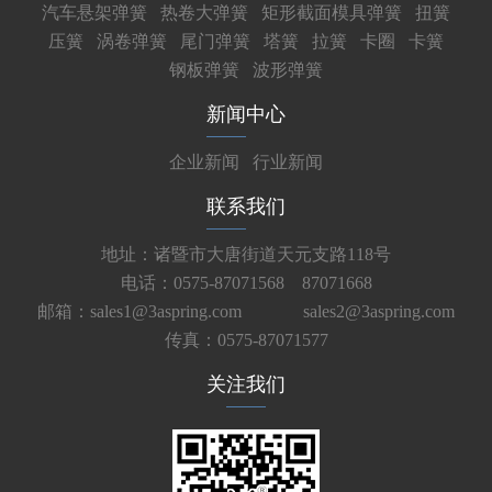
汽车悬架弹簧
热卷大弹簧
矩形截面模具弹簧
扭簧
压簧
涡卷弹簧
尾门弹簧
塔簧
拉簧
卡圈
卡簧
钢板弹簧
波形弹簧
新闻中心
企业新闻
行业新闻
联系我们
地址：诸暨市大唐街道天元支路118号
电话：0575-87071568 87071668
邮箱：sales1@3aspring.com
sales2@3aspring.com
传真：0575-87071577
关注我们