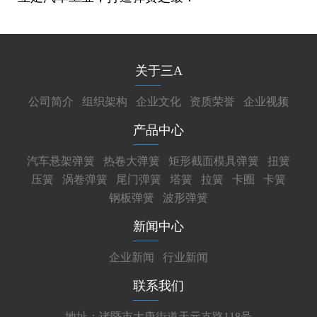
关于三A
公司简介
组织架构
企业文化
资质荣誉
企业视频
产品中心
汽车悬架弹簧
热卷大弹簧
矩形截面模具弹簧
扭簧
压簧
涡卷弹簧
尾门弹簧
塔簧
拉簧
卡圈
卡簧
钢板弹簧
波形弹簧
新闻中心
企业新闻
行业新闻
联系我们
地址：诸暨市大唐街道天元支路118号