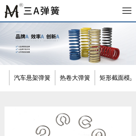
汽车悬架弹簧
热卷大弹簧
矩形截面模具