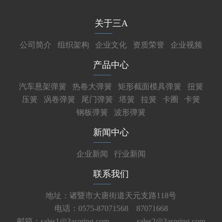
关于三A
公司简介
组织架构
企业文化
资质荣誉
企业视频
产品中心
汽车悬架弹簧
热卷大弹簧
矩形截面模具弹簧
扭簧
压簧
涡卷弹簧
尾门弹簧
塔簧
拉簧
卡圈
卡簧
钢板弹簧
波形弹簧
新闻中心
企业新闻
行业新闻
联系我们
地址：诸暨市大唐街道天元支路118号
电话：0575-87071568 87071668
邮箱：sales1@3aspring.com
sales2@3aspring.com