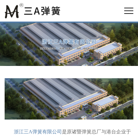
浙江三A弹簧有限公司
是原诸暨弹簧总厂与港台企业于