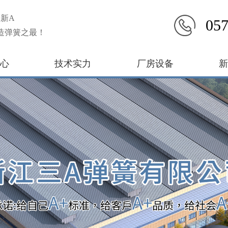
新A
057
造弹簧之最！
心
技术实力
厂房设备