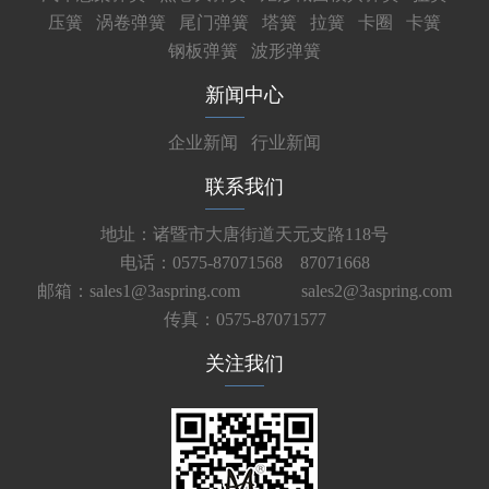
压簧
涡卷弹簧
尾门弹簧
塔簧
拉簧
卡圈
卡簧
钢板弹簧
波形弹簧
新闻中心
企业新闻
行业新闻
联系我们
地址：诸暨市大唐街道天元支路118号
电话：0575-87071568 87071668
邮箱：sales1@3aspring.com
sales2@3aspring.com
传真：0575-87071577
关注我们