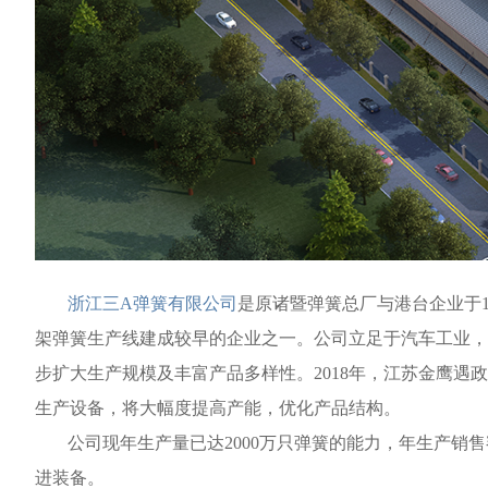
浙江三A弹簧有限公司
是原诸暨弹簧总厂与港台企业于1
架弹簧生产线建成较早的企业之一。公司立足于汽车工业，经
步扩大生产规模及丰富产品多样性。2018年，江苏金鹰遇
生产设备，将大幅度提高产能，优化产品结构。
公司现年生产量已达2000万只弹簧的能力，年生产销售
进装备。