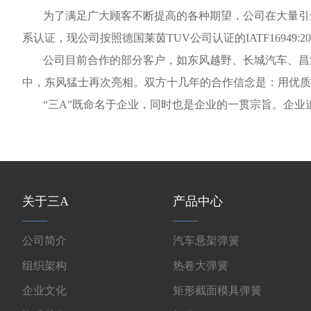
为了满足广大顾客不断提高的各种期望，公司在大量引进以上
系认证，现公司按照德国莱茵TUV公司认证的IATF16949:2
公司目前合作的部分客户，如东风越野、长城汽车、昌河
中，东风猛士再次亮相。双方十几年的合作信念是：用优质
“三A”既命名于企业，同时也是企业的一贯宗旨。企
关于三A
产品中心
公司简介
汽车悬架弹簧
组织架构
热卷大弹簧
企业文化
矩形截面模具弹簧