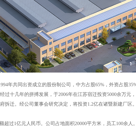
994年共同出资成立的股份制公司，中方占股65%，外资占股3
过十几年的拼搏发展，于2006年在江苏宿迁投资5000余万
政府拆迁。经公司董事会研究决定，将投资1.2亿在诸暨新建厂区
额超过1亿元人民币。公司占地面积20000平方米，员工100