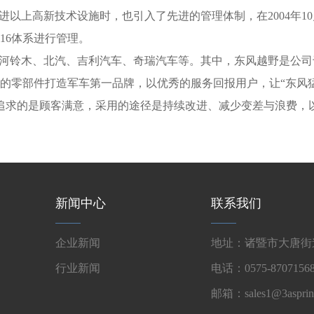
高新技术设施时，也引入了先进的管理体制，在2004年10月通过了德
016体系进行管理。
铃木、北汽、吉利汽车、奇瑞汽车等。其中，东风越野是公司于20
的零部件打造军车第一品牌，以优秀的服务回报用户，让“东风
业追求的是顾客满意，采用的途径是持续改进、减少变差与浪费，
新闻中心
联系我们
企业新闻
地址：诸暨市大唐街道
行业新闻
电话：0575-87071568
邮箱：sales1@3asprin