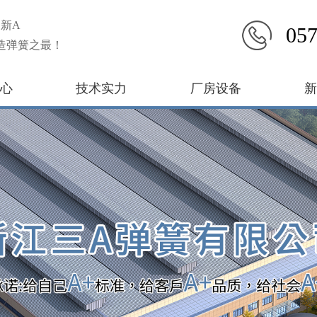
新A
057
造弹簧之最！
心
技术实力
厂房设备