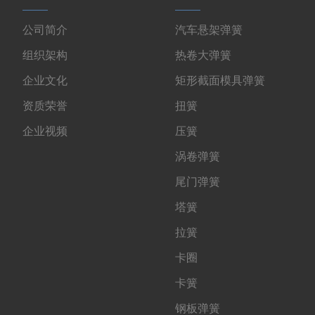
公司简介
汽车悬架弹簧
组织架构
热卷大弹簧
企业文化
矩形截面模具弹簧
资质荣誉
扭簧
企业视频
压簧
涡卷弹簧
尾门弹簧
塔簧
拉簧
卡圈
卡簧
钢板弹簧