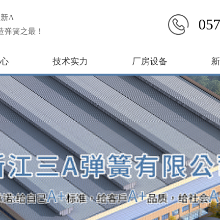
新A
057
造弹簧之最！
心
技术实力
厂房设备