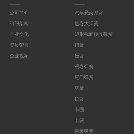
公司简介
汽车悬架弹簧
组织架构
热卷大弹簧
企业文化
矩形截面模具弹簧
资质荣誉
扭簧
企业视频
压簧
涡卷弹簧
尾门弹簧
塔簧
拉簧
卡圈
卡簧
钢板弹簧