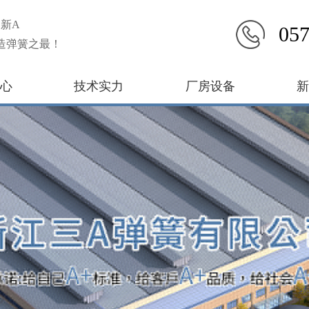
新A
057
造弹簧之最！
心
技术实力
厂房设备