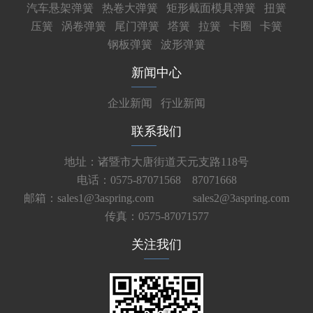
汽车悬架弹簧
热卷大弹簧
矩形截面模具弹簧
扭簧
压簧
涡卷弹簧
尾门弹簧
塔簧
拉簧
卡圈
卡簧
钢板弹簧
波形弹簧
新闻中心
企业新闻
行业新闻
联系我们
地址：诸暨市大唐街道天元支路118号
电话：0575-87071568 87071668
邮箱：sales1@3aspring.com
sales2@3aspring.com
传真：0575-87071577
关注我们