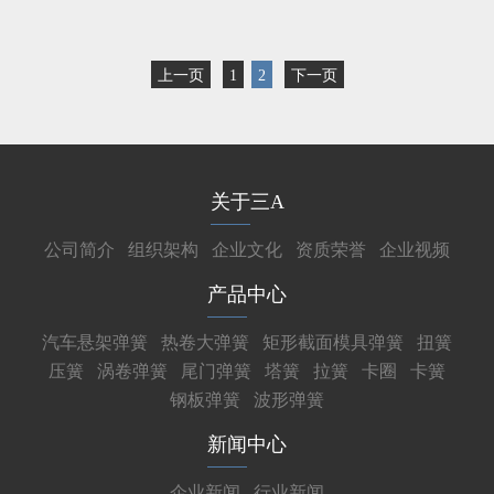
上一页
1
2
下一页
关于三A
公司简介
组织架构
企业文化
资质荣誉
企业视频
产品中心
汽车悬架弹簧
热卷大弹簧
矩形截面模具弹簧
扭簧
压簧
涡卷弹簧
尾门弹簧
塔簧
拉簧
卡圈
卡簧
钢板弹簧
波形弹簧
新闻中心
企业新闻
行业新闻