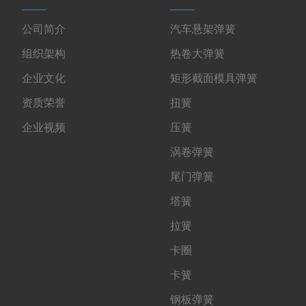
公司简介
汽车悬架弹簧
组织架构
热卷大弹簧
企业文化
矩形截面模具弹簧
资质荣誉
扭簧
企业视频
压簧
涡卷弹簧
尾门弹簧
塔簧
拉簧
卡圈
卡簧
钢板弹簧