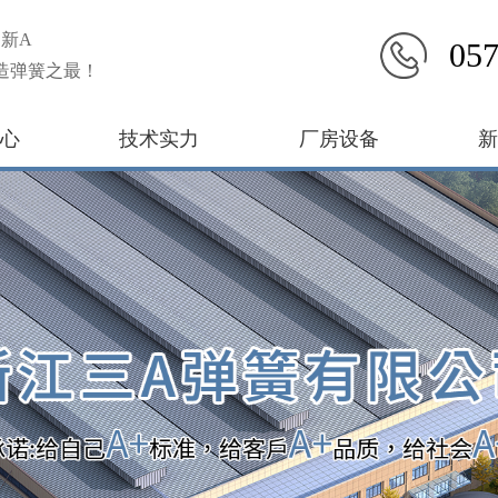
新A
057
造弹簧之最！
心
技术实力
厂房设备