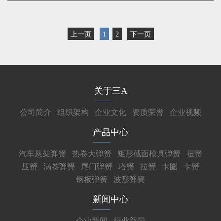
上一页
1
2
下一页
关于三A
公司简介
组织架构
企业文化
资质荣誉
企业视频
产品中心
汽车悬架弹簧
热卷大弹簧
矩形截面模具弹簧
扭簧
压簧
涡卷弹簧
尾门弹簧
塔簧
拉簧
卡圈
卡簧
钢板弹簧
波形弹簧
新闻中心
企业新闻
行业新闻