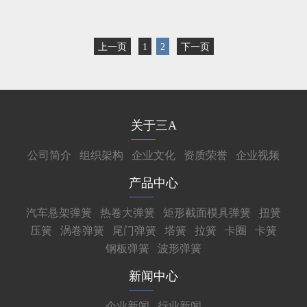
上一页
1
2
下一页
关于三A
公司简介
组织架构
企业文化
资质荣誉
企业视频
产品中心
汽车悬架弹簧
热卷大弹簧
矩形截面模具弹簧
扭簧
压簧
涡卷弹簧
尾门弹簧
塔簧
拉簧
卡圈
卡簧
钢板弹簧
波形弹簧
新闻中心
企业新闻
行业新闻