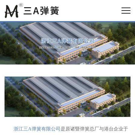
浙江三A弹簧有限公司
是原诸暨弹簧总厂与港台企业于