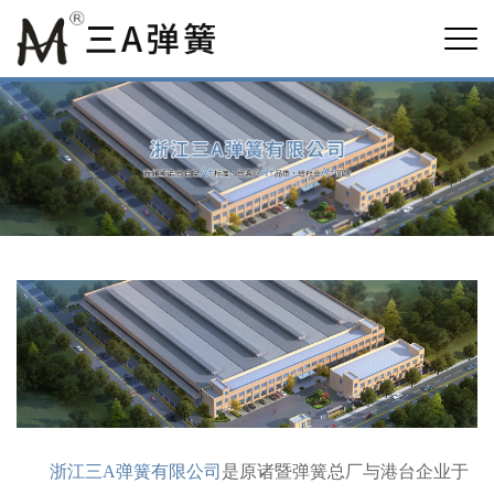
浙江三A弹簧有限公司
是原诸暨弹簧总厂与港台企业于