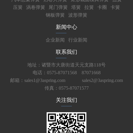
压簧
涡卷弹簧
尾门弹簧
塔簧
拉簧
卡圈
卡簧
钢板弹簧
波形弹簧
新闻中心
企业新闻
行业新闻
联系我们
地址：诸暨市大唐街道天元支路118号
电话：0575-87071568 87071668
邮箱：sales1@3aspring.com
sales2@3aspring.com
传真：0575-87071577
关注我们